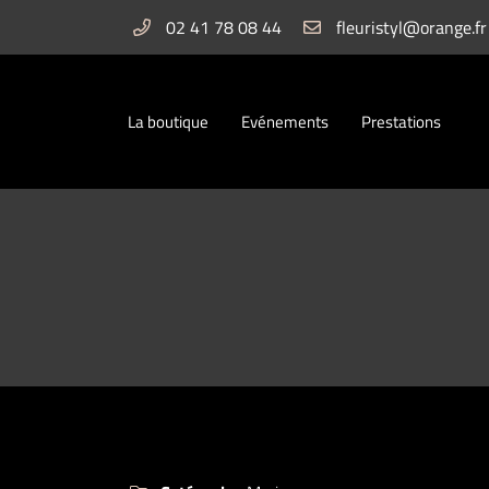
02 41 78 08 44
5 rue Félix Faure
49290 CHALONNES-SUR-LOIRE
02 41 78 08 44
La boutique
Evénements
Prestations
Adresse email de réception
